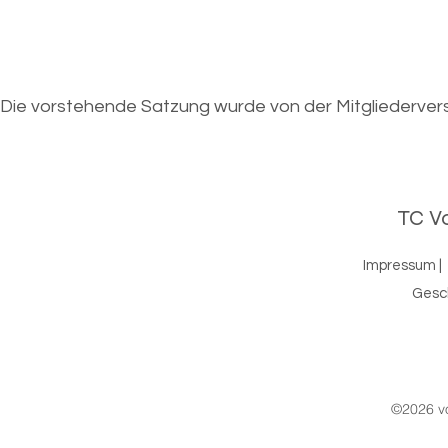
Die vorstehende Satzung wurde von der Mitgliederve
TC Vo
Impressum
|
Gesc
©2026 vo