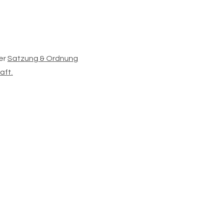
er
Satzung & Ordnung
aft.