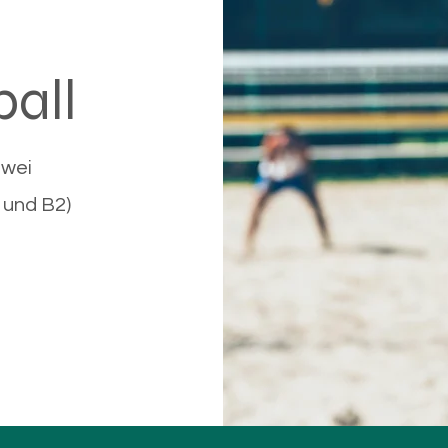
ball
zwei
 und B2)