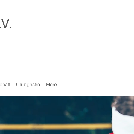
V.
chaft
Clubgastro
More