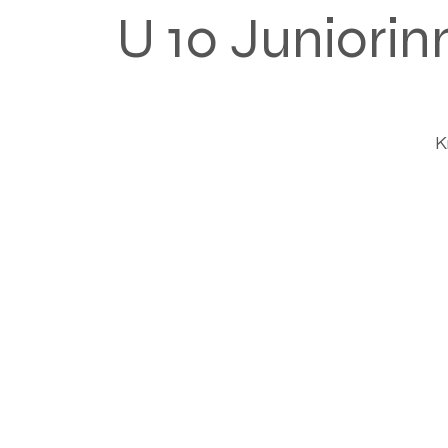
U 10 Juniori
K