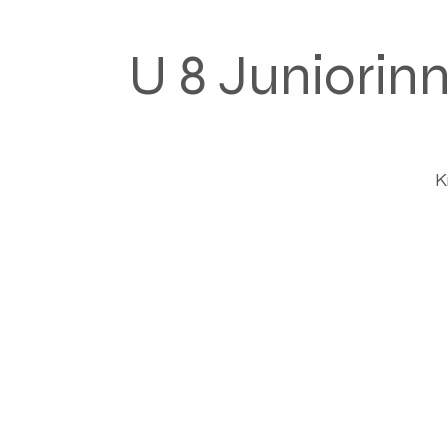
U 8 Juniorin
K