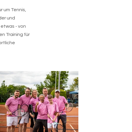
ur um Tennis,
der und
 etwas - von
n Training für
rtliche