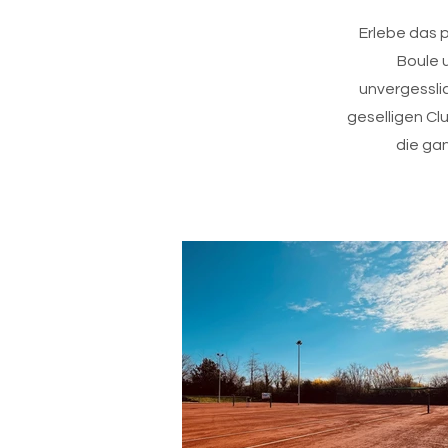
Erlebe das p
Boule 
unvergesslic
geselligen Cl
die gan