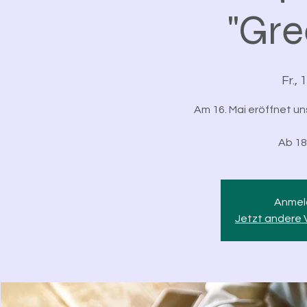
"Gre
Fr., 
Am 16. Mai eröffnet un
Ab 18
Anmel
Jetzt andere