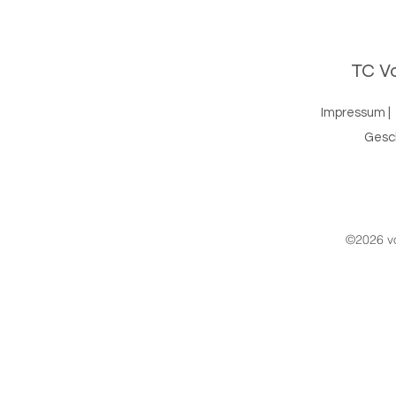
TC Vo
Impressum
|
Gesc
©2026 vo