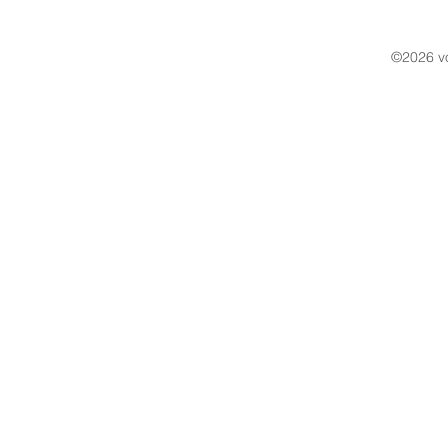
©2026 vo