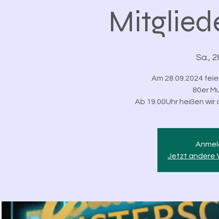
Mitglied
Sa., 2
Am 28.09.2024 feier
80er Mu
Ab 19.00Uhr heißen wir a
Anmel
Jetzt andere