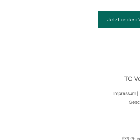
Jetzt andere
TC Vo
Impressum
|
Gesc
©2026 vo