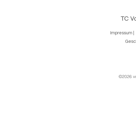
TC Vo
Impressum
|
Gesc
©2026 vo