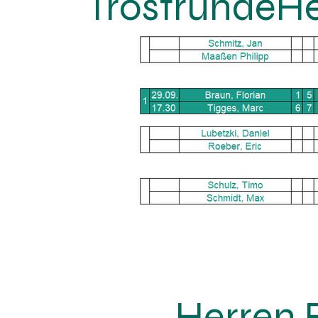
TrostrundeHe
Herren 